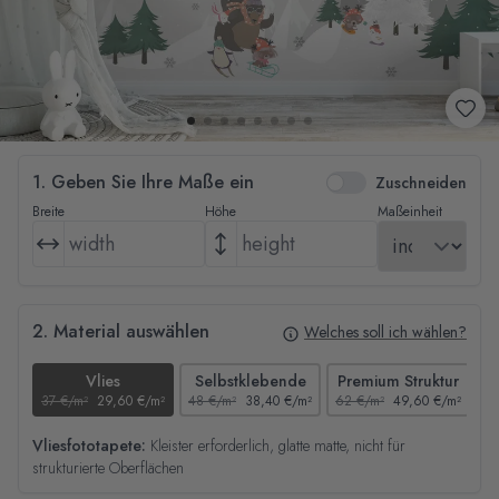
1. Geben Sie Ihre Maße ein
Zuschneiden
Breite
Höhe
Maßeinheit
2. Material auswählen
Welches soll ich wählen?
Vlies
Selbstklebende
Premium Struktur
37 €/m²
29,60 €/m²
48 €/m²
38,40 €/m²
62 €/m²
49,60 €/m²
44
Vliesfototapete:
Kleister erforderlich, glatte matte, nicht für
strukturierte Oberflächen