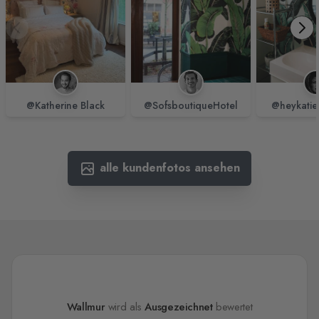
@Katherine Black
@SofsboutiqueHotel
@heykatie
alle kundenfotos ansehen
Wallmur
wird als
Ausgezeichnet
bewertet