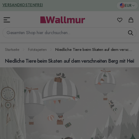
Zum Inhalt springen
GREENGUARD ZERTIFIZIERT
EUR
VERSANDKOSTENFREI
Meine Favo
Ware
Gesamten Shop hier durchsuchen...
Startseite
Fototapeten
Niedliche Tiere beim Skaten auf dem verschneiten Berg mit Heißluftballon Fototapete
Niedliche Tiere beim Skaten auf dem verschneiten Berg mit Heißl