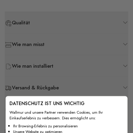
Qualität
Wie man misst
Wie man installiert
Versand & Rückgabe
DATENSCHUTZ IST UNS WICHTIG
F.A.Q
Wallmur und unsere Partner verwenden Cookies, um Ihr
Einkaufserlebnis zu verbessern. Dies ermöglicht uns:
Ihr Browsing-Erlebnis zu personalisieren
Kostenlose Anpassung
Unsere Website zu optimieren