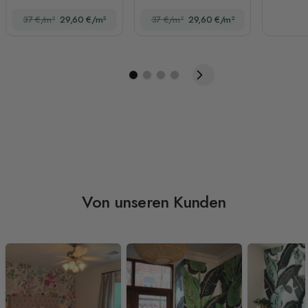
Berglandschaft mit
Heißluftballon mit
37 €/m²
29,60 €/m²
37 €/m²
29,60 €/m²
Heißluftballon
Cartoon-Tieren
Von unseren Kunden