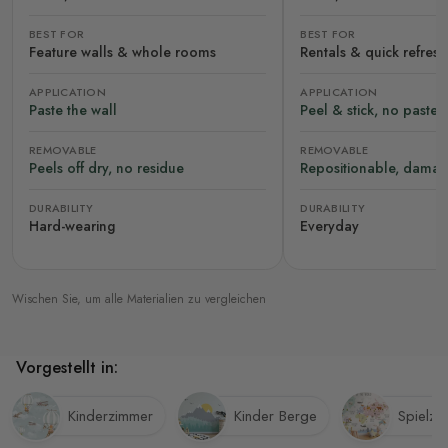
BEST FOR
BEST FOR
Feature walls & whole rooms
Rentals & quick refres
APPLICATION
APPLICATION
Paste the wall
Peel & stick, no paste
REMOVABLE
REMOVABLE
Peels off dry, no residue
Repositionable, damag
DURABILITY
DURABILITY
Hard-wearing
Everyday
Wischen Sie, um alle Materialien zu vergleichen
Vorgestellt in:
Kinderzimmer
Kinder Berge
Spielzi