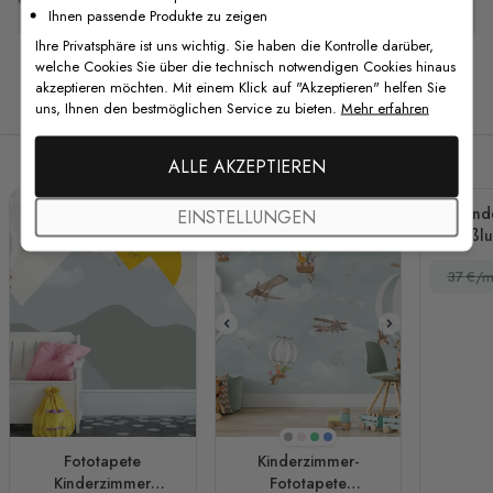
Ihnen passende Produkte zu zeigen
Ihre Privatsphäre ist uns wichtig. Sie haben die Kontrolle darüber,
welche Cookies Sie über die technisch notwendigen Cookies hinaus
akzeptieren möchten. Mit einem Klick auf "Akzeptieren" helfen Sie
Verwandte Produkte
uns, Ihnen den bestmöglichen Service zu bieten.
Mehr erfahren
ALLE AKZEPTIEREN
Kind
EINSTELLUNGEN
Heißlu
Flugze
37 €/m
Beige
Rosa
Grün
Blau
Fototapete
Kinderzimmer-
Kinderzimmer
Fototapete